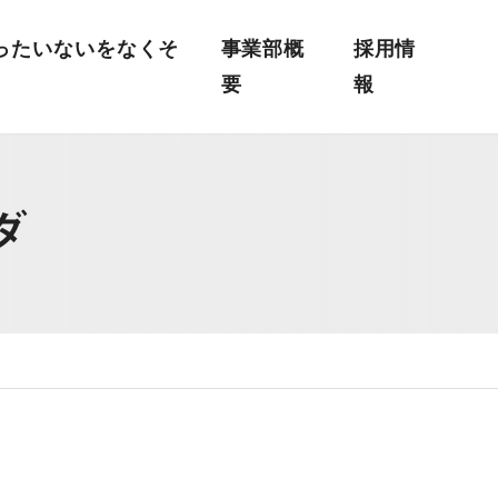
ったいないをなくそ
事業部概
採用情
要
報
品・小物
雑貨・店舗販売用アイテム
サポート
葬儀人材教育
タイル・エコフィ
COCOROドレス®
ダ
アメニティ
・カビ対策
衛生用品・感染予防グッズ
・M＆A
ィ
アート