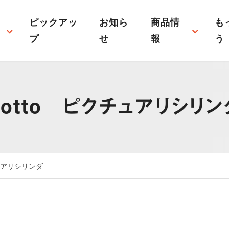
ピックアッ
お知ら
商品情
も
プ
せ
報
う
オリジナル什器・備品
施設内備
経営サポート
販売促進
リル照明サイ
音響・映像・P.M（プロジェク
オルタナス
ションマッピング）
ン
Sotto ピクチュアリシリン
フレグランス
捕虫器
保冷庫
介護
清掃用品
システム
事業承継
品
ペット供養
ノベルテ
チュアリシリンダ
その他