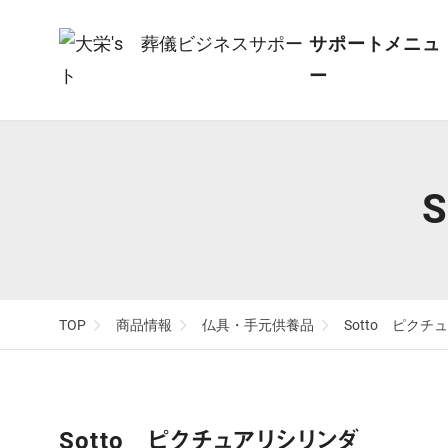
サポートメニュ
ー
オリジナル祭壇
SUPPORT
PRODUCTS
葬儀会館建設・
LED照明・アク
MENU
TOP
ン
リフォーム
TOP
副葬品
遺体保全・遺体
店舗づくり
仏具・手元供養
TOP
商品情報
仏具・手元供養品
Sotto ピク
写真撮影
Sotto ピクチュアリシリンダ