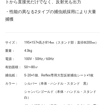
トから直接光だけでなく、反射光も出力
・性能の異なる2タイプの捕虫紙採用により大量
捕獲
サイズ：
195×157×高さ814㎜（スタンド部：直径Φ200㎜）
重量：
4.3kg
電源：
100V・50Hz／60Hz
有効面積：
50〜80㎡
捕虫紙：
S-20×1個、Reflex専用大型反射捕虫シート×1枚
カラー：
シルバー（本体・ハンドル・スタンド 黒）
シャンパンゴールド（本体・ハンドル・スタンド
白）