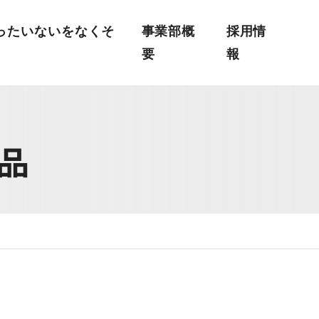
ったいないをなくそ
事業部概
採用情
要
報
品・小物
雑貨・店舗販売用アイテム
サポート
葬儀人材教育
タイル・エコフィ
COCOROドレス®
商品
アメニティ
・カビ対策
衛生用品・感染予防グッズ
・M＆A
ィ
アート