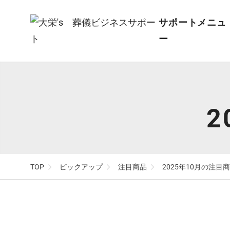
サポートメニュ
ー
オリジナル祭壇
SUPPORT
PRODUCTS
葬儀会館建設・
LED照明・アク
MENU
TOP
ン
リフォーム
2
TOP
副葬品
遺体保全・遺体
店舗づくり
仏具・手元供養
TOP
ピックアップ
注目商品
2025年10月の注目
写真撮影