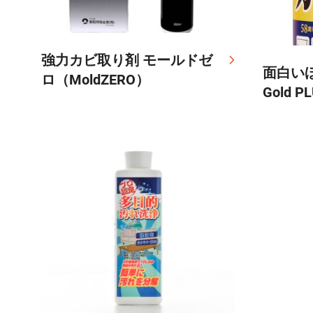
強力カビ取り剤 モールドゼ
面白い
ロ（MoldZERO）
Gold P