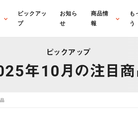
ピックアッ
お知ら
商品情
も
プ
せ
報
う
オリジナル什器・備品
施設内備
ピックアップ
経営サポート
販売促進
リル照明サイ
音響・映像・P.M（プロジェク
オルタナス
ションマッピング）
ン
025年10月の注目
フレグランス
捕虫器
保冷庫
介護
清掃用品
システム
事業承継
品
ペット供養
ノベルテ
商品
その他