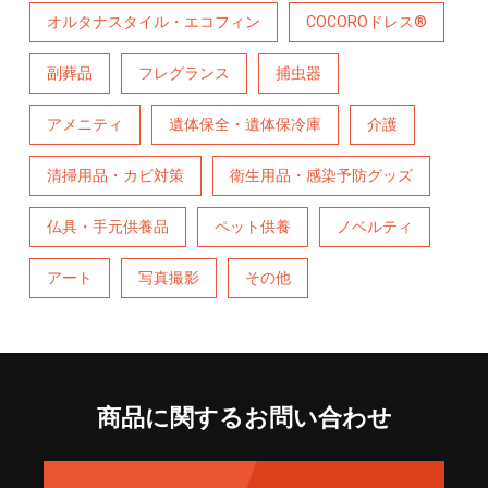
オルタナスタイル・エコフィン
COCOROドレス®
副葬品
フレグランス
捕虫器
アメニティ
遺体保全・遺体保冷庫
介護
清掃用品・カビ対策
衛生用品・感染予防グッズ
仏具・手元供養品
ペット供養
ノベルティ
アート
写真撮影
その他
商品に関するお問い合わせ