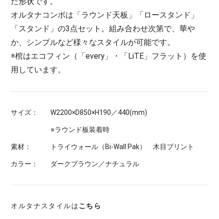
た形状です。
オルタナコンボは「ラウンド天板」「ロースタンド」
「スタンド」の3点セット。組み合わせ次第で、華や
か、シンプルなど様々なスタイルが可能です。
※棺はエコフィン（
「every」
・
「LiTE」フラット
）を使
用しています。
サイズ：
W2200×D850×H190／440(mm)
※ラウンド板装着時
素材：
トライウォール（Bi-Wall Pak） 木目プリント
カラー：
ダークブラウン／ナチュラル
オルタナスタイルは
こちら