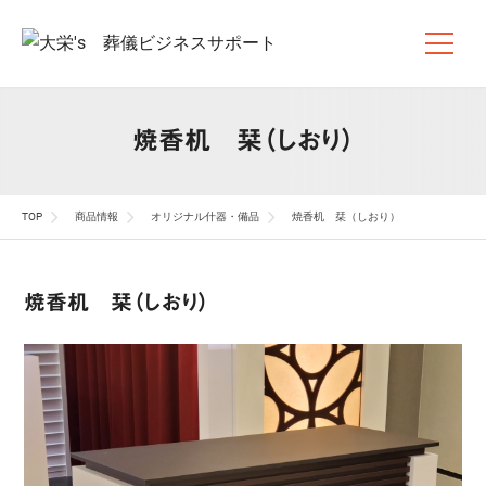
焼香机 栞（しおり）
TOP
商品情報
オリジナル什器・備品
焼香机 栞（しおり）
焼香机 栞（しおり）