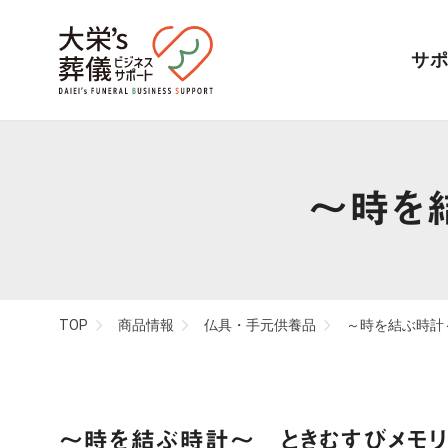
サ
SUPPORT
MENU
～時を
MORE
葬儀会館建設・
リフォーム
TOP
商品情報
仏具・手元供養品
～時を結ぶ時計
～時を結ぶ時計～ ときむすびメモ