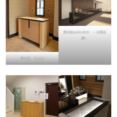
受付机MARUSEN －大理石
調－
受付机 まどか