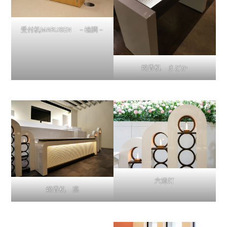
受付机MARUSEN －檜調－
焼香机 まどか
六道灯
焼香机 凛